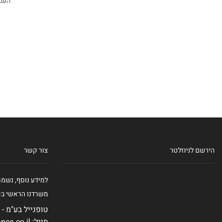
העגל
הירשם לניוזלטר
צור קשר
למידע נוסף, נשמ
משרדנו הראשי בכ
טופנייל בע"מ - רח' צרת 15,
מייל: mail@clearance.co.il