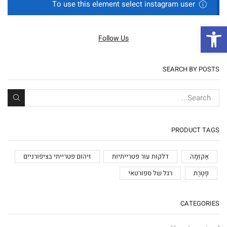
To use this element select instagram user
פתח סרגל נגישות
Follow Us
SEARCH BY POSTS
PRODUCT TAGS
אֶקזֵמָה
דלקות עור פטרייתיות
זיהום פטרייתי בציפורניים
פַּטֶרֶת
רגל של ספורטאי
CATEGORIES