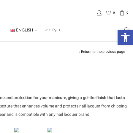
0
0
ות
ENGLISH
Search
input
Return to the previous page
e and protection for your manicure, giving a gel-like finish that lasts
ke texture that enhances volume and protects nail lacquer from chipping,
ear and is compatible with any nail lacquer brand.