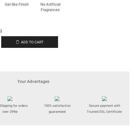
Gel-like Finish
No Artificial
Fragrances
s)
ADD TO CART
Your Advantages
Shipping for orders
100% satisfaction
Secure payment with
over 299₪
guaranteed
Trusted SSL Certificate