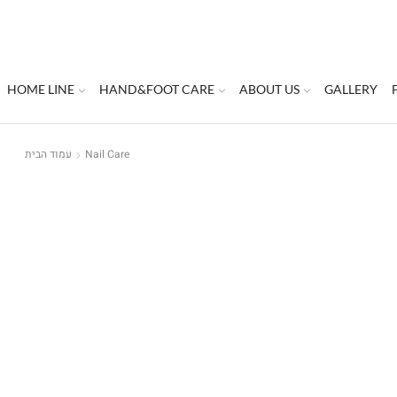
HOME LINE
HAND&FOOT CARE
ABOUT US
GALLERY
Nail Care
עמוד הבית