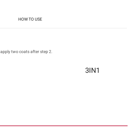
HOW TO USE
 apply two coats after step 2.
3IN1