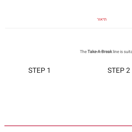
תיאור
The
Take-A-Break
line is sui
STEP 1
STEP 2