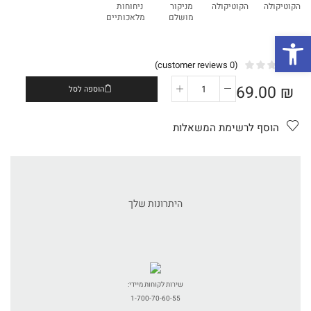
הקוטיקולה
הקוטיקולה
מניקור
ניחוחות
מושלם
מלאכותיים
פתח סרגל נגישות
customer reviews)
0
(
69.00
₪
הוספה לסל
כמות
של
קיוטיקל
הוסף לרשימת המשאלות
קייר
(מזין
קוטיקולה)
היתרונות שלך
שירות לקוחות מיידי:
1-700-70-60-55