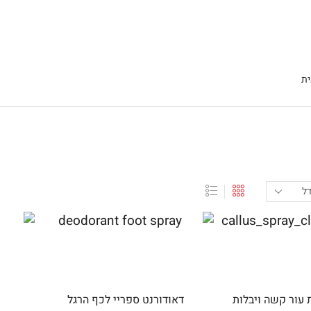
ת
דאודורנט ספריי לכף הרגל