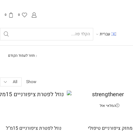
0
0
עברית
Search
input
חזור לעמוד הקודם
Products
Show
per
page
המלאי אזל
מחזק ציפורניים טיפולי
נוזל לפטרת ציפורניים 15מ"ל