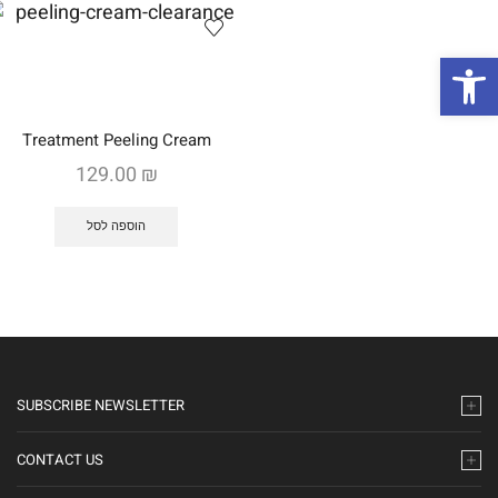
ות
Treatment Peeling Cream
129.00
₪
הוספה לסל
SUBSCRIBE NEWSLETTER
CONTACT US