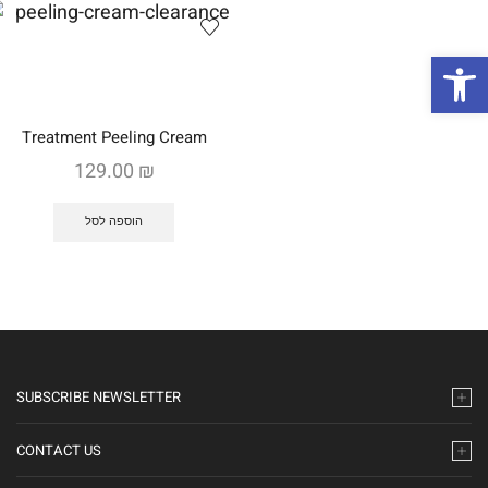
ות
Treatment Peeling Cream
129.00
₪
הוספה לסל
SUBSCRIBE NEWSLETTER
CONTACT US